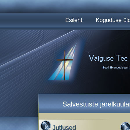
Esileht
Koguduse üld
Salvestuste järelkuul
Jutlused