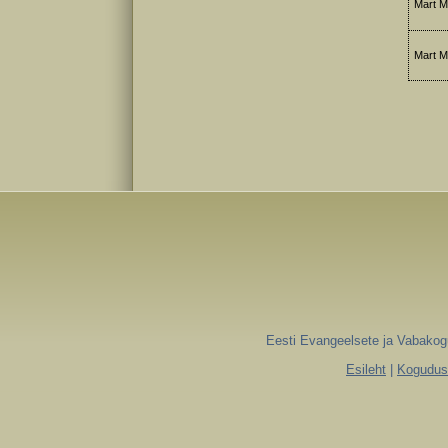
Mart M
Mart M
Eesti Evangeelsete ja Vabakogu
Esileht
|
Koguduse