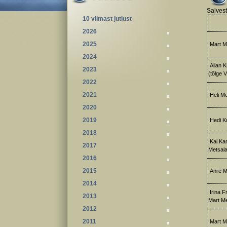
Salvest
10 viimast jutlust
2026
2025
Mart Me
2024
Allan K
2023
(tõlge 
2022
2021
Heli Me
2020
2019
Hedi Ku
2018
Kai Kar
2017
Metsala
2016
2015
Anre M
2014
Irina F
2013
Mart Me
2012
2011
Mart Me