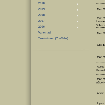
2010
2009
Mart Me
2008
Mart M
2007
Hanna-K
Vaherm
2006
Vanemad
Mart M
Teenistused (YouTube)
Allan Kr
Mart M
Abeba 
Kassatk
Mart M
(tõlge H
Abeba R
Ingvar 