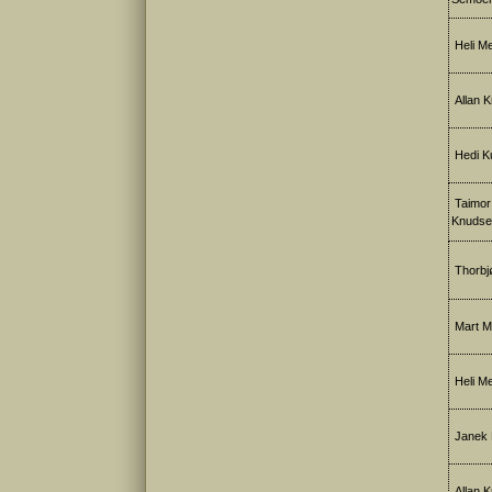
Heli Me
Allan Kr
Hedi Ku
Taimor
Knudse
Thorbj
Mart Me
Heli Me
Janek P
Allan Kr