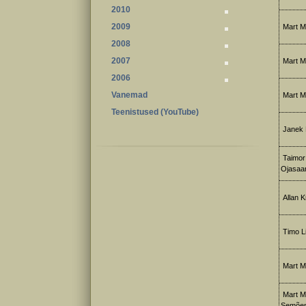
2010
2009
Mart Me
2008
2007
Mart M
2006
Vanemad
Mart M
Teenistused (YouTube)
Janek 
Taimor 
Ojasaar
Allan Kr
Timo Li
Mart M
Mart Me
Semõen