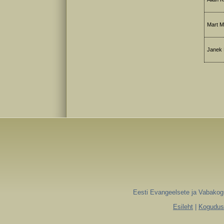
Mart M
Janek 
Eesti Evangeelsete ja Vabakogu
Esileht
|
Koguduse