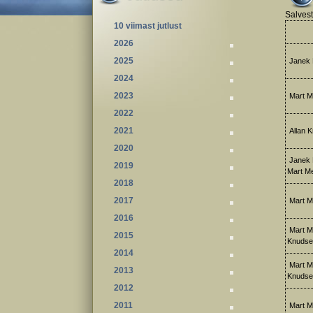
Salvest
10 viimast jutlust
2026
2025
Janek Pa
2024
2023
Mart Me
2022
2021
Allan Kr
2020
Janek P
2019
Mart Met
2018
2017
Mart M
2016
Mart Me
2015
Knudse
2014
Mart Me
2013
Knudse
2012
2011
Mart M