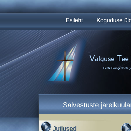
Esileht
Koguduse üld
Salvestuste järelkuul
Jutlused