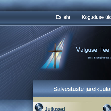
Esileht
Koguduse üld
Salvestuste järelkuul
Jutlused