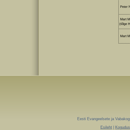
Peter N
Mart Me
(tõlge H
Mart M
Eesti Evangeelsete ja Vabakogu
Esileht
|
Koguduse