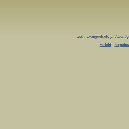
Eesti Evangeelsete ja Vabakogu
Esileht
|
Koguduse