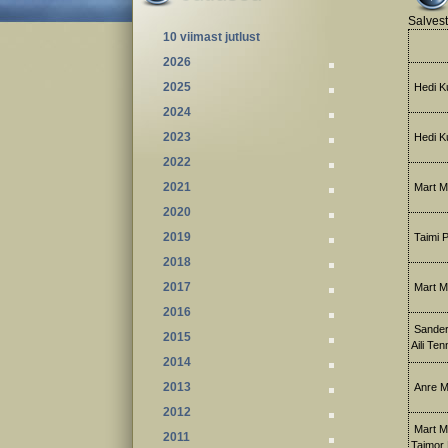
Salvest
10 viimast jutlust
2026
2025
Hedi Kul
2024
2023
Hedi Ku
2022
2021
Mart M
2020
2019
Taimi P
2018
2017
Mart M
2016
Sander
2015
Aili Te
2014
2013
Anre M
2012
Mart Me
2011
Taimor 