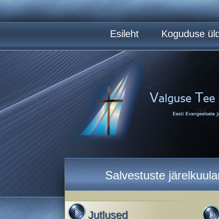
Esileht
Koguduse üld
Salvestuste järelkuul
Jutlused