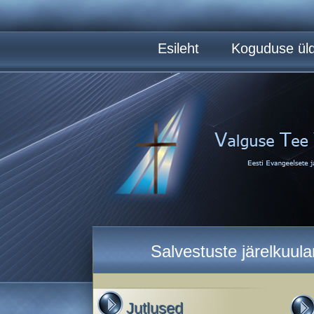
Esileht
Koguduse üld
Salvestuste järelkuul
Jutlused