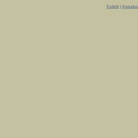
Esileht
|
Koguduse