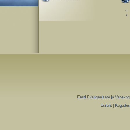
Eesti Evangeelsete ja Vabakogu
Esileht
|
Koguduse