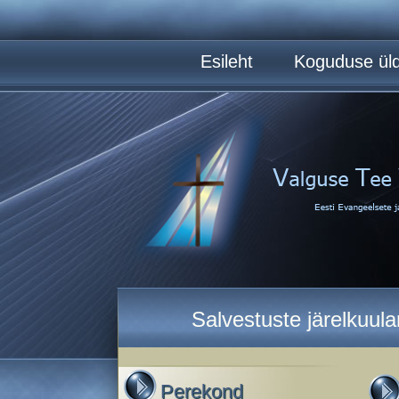
Esileht
Koguduse üld
Salvestuste järelkuul
Perekond