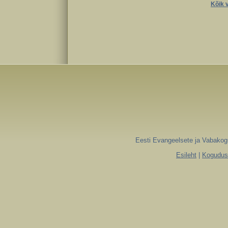
Kõik v
Eesti Evangeelsete ja Vabakogu
Esileht
|
Koguduse