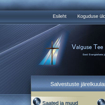
Esileht
Koguduse üld
Salvestuste järelkuul
Saated ja muud