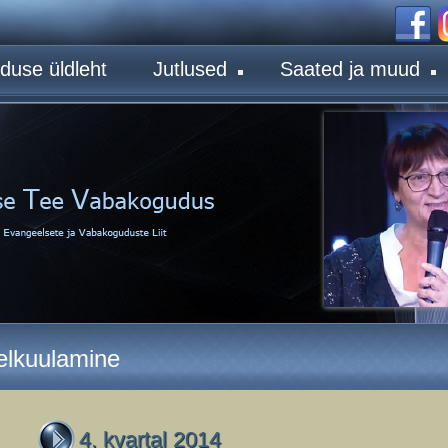
duse üldleht
Jutlused
Saated ja muud
relkuulamine
4. kvartal 2014