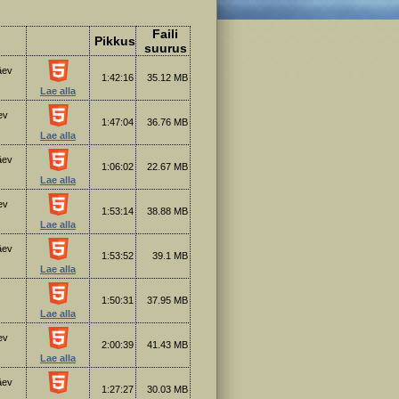
Faili
Pikkus
suurus
äev
1:42:16
35.12 MB
Lae alla
ev
1:47:04
36.76 MB
Lae alla
äev
1:06:02
22.67 MB
Lae alla
ev
1:53:14
38.88 MB
Lae alla
äev
1:53:52
39.1 MB
Lae alla
1:50:31
37.95 MB
Lae alla
ev
2:00:39
41.43 MB
Lae alla
äev
1:27:27
30.03 MB