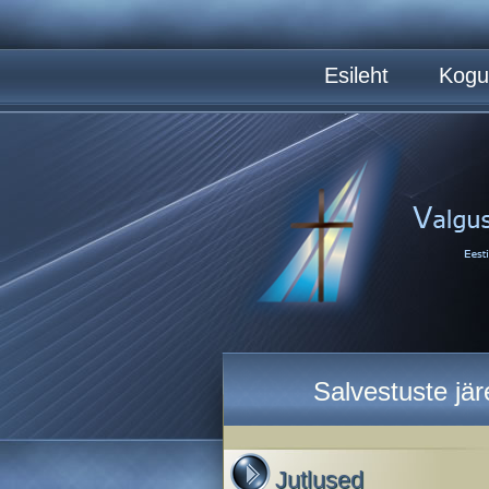
Esileht
Kogu
Salvestuste jä
Jutlused