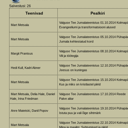
Salvestusi: 26
Teenivad
Pealkiri
Valguse Tee Jumalateenistus 01.10.2014 Kolmap
Mart Metsala
Evangeeliumi ja transformatsiooni alused
Valguse Tee Jumalateenistus 05.10.2014 Pühapä
Mart Metsala
Jumala kehtestatud kord
Valguse Tee Jumalateenistus 08.10.2014 Kolmap
Margit Prantsus
Vili ja töötegija
Valguse Tee Jumalateenistus 12.10.2014 Pühapä
Hedi Kull, Kadri Abner
Jeesus on kuningas
Valguse Tee Jumalateenistus 15.10.2014 Kolmap
Mart Metsala
Kus ja miks on kristlastel piirid
Mart Metsala, Delia Hale, Daniel
Valguse Tee Jumalateenistus 17.10.2014 Reede
Hale, Irina Friedman
Palve altar
Valguse Tee Jumalateenistus 19.10.2014 Pühapä
Anre Matetski, Danil Popov
Istuta puu ja vali õige sihtmärk
Valguse Tee Jumalateenistus 22.10.2014 Kolmap
Mart Metsala
Mina ja maailm: Suhtumised ja piirid