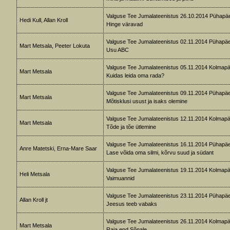
Valguse Tee Jumalateenistus 26.10.2014 Pühapä
Hedi Kull, Allan Kroll
Hinge väravad
Valguse Tee Jumalateenistus 02.11.2014 Pühapä
Mart Metsala, Peeter Lokuta
Usu ABC
Valguse Tee Jumalateenistus 05.11.2014 Kolmap
Mart Metsala
Kuidas leida oma rada?
Valguse Tee Jumalateenistus 09.11.2014 Pühapä
Mart Metsala
Mõtisklusi usust ja isaks olemine
Valguse Tee Jumalateenistus 12.11.2014 Kolmap
Mart Metsala
Tõde ja tõe ütlemine
Valguse Tee Jumalateenistus 16.11.2014 Pühapä
Anre Matetski, Erna-Mare Saar
Lase võida oma silmi, kõrvu suud ja südant
Valguse Tee Jumalateenistus 19.11.2014 Kolmap
Heli Metsala
Vaimuannid
Valguse Tee Jumalateenistus 23.11.2014 Pühapä
Allan Kroll jt
Jeesus teeb vabaks
Valguse Tee Jumalateenistus 26.11.2014 Kolmap
Mart Metsala
Raja end Sõnale