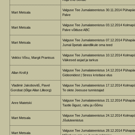
Valguse Tee Jumalateenistus 30.11.2014 Pühapä
Mart Metsala
Palve
Valguse Tee Jumalateenistus 03.12.2014 Kolmap
Mart Metsala
Palve võitluse ABC
Valguse Tee Jumalateenistus 07.12.2014 Pühapä
Mart Metsala
Jumal õpetab alandlikule oma teed
Valguse Tee Jumalateenistus 10.12.2014 Kolmap
Veikko Võsu, Margit Prantsus
Väikesed asjad ja tarkus
Valguse Tee Jumalateenistus 14.12.2014 Pühapä
Allan Kroll jt
Gideonidest | Stress kristlase elus
Vladimir Jakobovitš, Pavel
Valguse Tee Jumalateenistus 17.12.2014 Kolmap
Gorobat (tõlge Allan Lilleorg)
Te olete Jeesuse tunnistajad
Valguse Tee Jumalateenistus 21.12.2014 Pühapä
Anre Matetski
Taotle õigust, rahu ja rõõmu
Valguse Tee Jumalateenistus 24.12.2014 Kolmap
Mart Metsala
Jõuluteenistus
Valguse Tee Jumalateenistus 28.12.2014 Pühapä
Mart Metsala