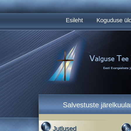
Esileht
Koguduse üld
Salvestuste järelkuul
Jutlused