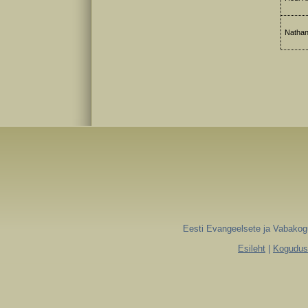
Nathan
Eesti Evangeelsete ja Vabakogu
Esileht
|
Koguduse