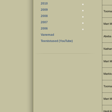
2010
2009
Toomas 
2008
2007
Mart M
2006
Vanemad
Abeba R
Teenistused (YouTube)
Nathan
Mart M
Markku 
Toomas 
Mart M
Hedi Ku