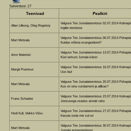
Salvestusi: 27
Teenivad
Pealkiri
Valguse Tee Jumalateenistus 02.07.2014 Kolmap
Allan Lilleorg, Oleg Regetsiy
Inglite teenistus
Valguse Tee Jumalateenistus 06.07.2014 Pühapä
Mart Metsala
Kuidas mõista evangeeliumi?
Valguse Tee Jumalateenistus 13.07.2014 Pühapä
Anre Matetski
Küsi tarkust Jumala käest
Valguse Tee Jumalateenistus 16.07.2014 Kolmap
Margit Prantsus
Uus laul
Valguse Tee Jumalateenistus 20.07.2014 Pühapä
Mart Metsala
Kus on sinu vundament ja allikas?
Valguse Tee Jumalateenistus 23.07.2014 Kolmap
Frans Schadee
Jeesusega osadus annab rahu
Valguse Tee Jumalateenistus 27.07.2014 Pühapä
Hedi Kull, Veikko Võsu
Kasuta seda mis sul on
Valguse Tee Jumalateenistus 30.07.2014 Kolmap
Mart Metsala
Jumala armastamisest