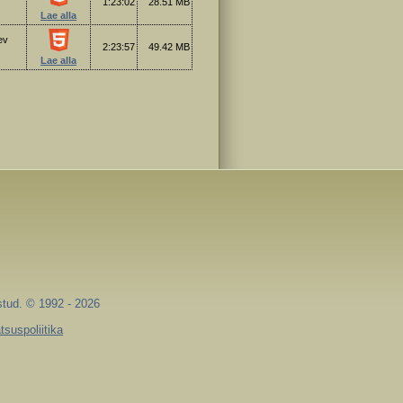
1:23:02
28.51 MB
Lae alla
ev
2:23:57
49.42 MB
Lae alla
stud. © 1992 - 2026
tsuspoliitika