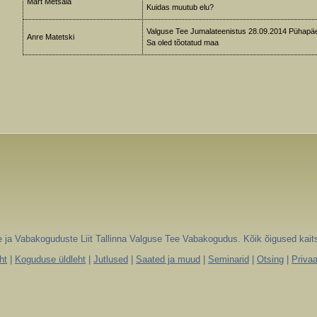
Mart Metsala
Kuidas muutub elu?
Valguse Tee Jumalateenistus 28.09.2014 Pühapä
Anre Matetski
Sa oled tõotatud maa
 ja Vabakoguduste Liit Tallinna Valguse Tee Vabakogudus. Kõik õigused kait
ht
|
Koguduse üldleht
|
Jutlused
|
Saated ja muud
|
Seminarid
|
Otsing
|
Privaa