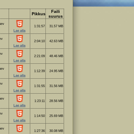
Faili
Pikkus
suurus
äev
1:31:57
31.57 MB
Lae alla
ev
2:04:10
42.63 MB
Lae alla
ev
2:21:09
48.46 MB
Lae alla
äev
1:12:39
24.95 MB
Lae alla
ev
1:31:55
31.56 MB
Lae alla
äev
1:23:11
28.56 MB
Lae alla
ev
1:14:50
25.69 MB
Lae alla
äev
1:27:36
30.08 MB