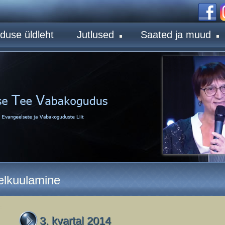
duse üldleht
Jutlused
Saated ja muud
relkuulamine
3. kvartal 2014