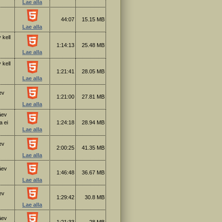
Lae alla
44:07
15.15 MB
Lae alla
 kell
1:14:13
25.48 MB
Lae alla
 kell
1:21:41
28.05 MB
Lae alla
ev
1:21:00
27.81 MB
Lae alla
äev
a ei
1:24:18
28.94 MB
Lae alla
ev
2:00:25
41.35 MB
Lae alla
äev
1:46:48
36.67 MB
Lae alla
ev
1:29:42
30.8 MB
Lae alla
äev