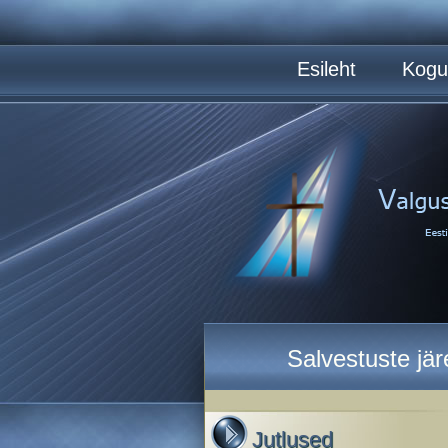
Esileht
Kogu
Salvestuste jä
Jutlused