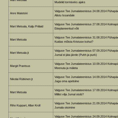
Mart Metsala
Mudelid tormiseks ajaks
Valguse Tee Jumalateenistus 24.08.2014 Pühapä
Anre Matetski
Alistu Issandale
Valguse Tee Jumalateenistus 27.08.2014 Kolmap
Mart Metsala, Kalju Priilaid
Etteplaneeritud võit
Valguse Tee Jumalateenistus 31.08.2014 Pühapä
Mart Metsala
Kuidas mõista Kristuse kohut?
Valguse Tee Jumalateenistus 07.09.2014 Pühapä
Mart Metsala jt
Jumal ei jäta järele (Puhh ja purk)
Valguse Tee Jumalateenistus 10.09.2014 Kolmap
Margit Prantsus
Meenuta ja mäleta
Valguse Tee Jumalateenistus 14.09.2014 Pühapä
Nikolai Rütkinen jt
Jaga oma apelsiine
Valguse Tee Jumalateenistus 17.09.2014 Kolmap
Mart Metsala
Millist vilja Jumal otsib?
Valguse Tee Jumalateenistus 21.09.2014 Pühapä
Riho Kuppart, Allan Kroll
Jumala otsimine
Valguse Tee Jumalateenistus 24.09.2014 Kolmap