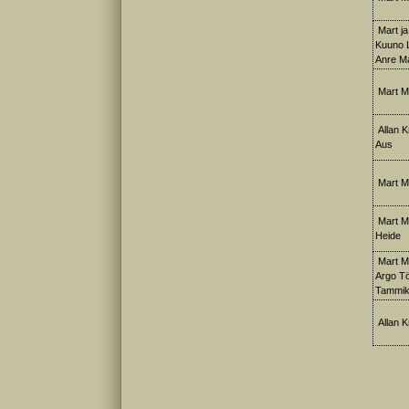
Mart ja
Kuuno L
Anre Ma
Mart M
Allan K
Aus
Mart M
Mart Me
Heide
Mart Me
Argo Tö
Tammi
Allan Kr