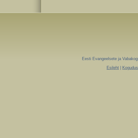
Eesti Evangeelsete ja Vabakogu
Esileht
|
Koguduse