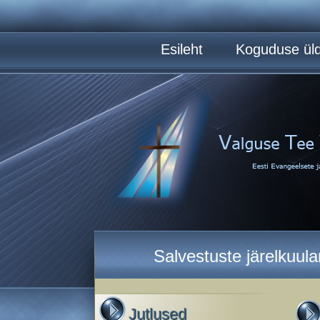
Esileht
Koguduse üld
Salvestuste järelkuul
Jutlused