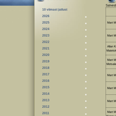
Salvest
10 viimast jutlust
2026
2025
Mart M
2024
2023
Mart M
2022
Allan K
2021
Matetsk
2020
Mart Me
2019
Metsal
2018
2017
Mart M
2016
2015
Mart Me
2014
2013
Mart M
2012
Mart Me
2011