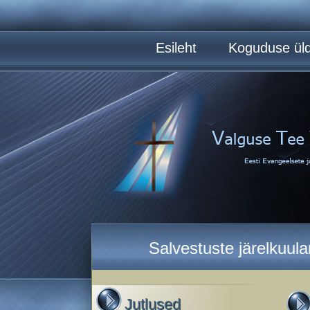
Esileht
Koguduse üld
Salvestuste järelkuul
Jutlused