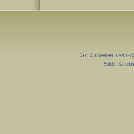
Eesti Evangeelsete ja Vabakogu
Esileht
|
Koguduse