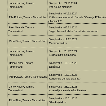
Janek Kuusk, Tamara
Sinepiivake - 21.11.2024
Tammekänd
Võit nõuab pingutust
Sinepiivake - 04.12.2024
Pille Puidak, Tamara Tammekänd
Kuidas rajada oma elu Jumala Sõnale ja Püha Va
juhtimisele?
Piret Metsala, Tamara
Sinepiivake - 06.12.2024
Tammekänd
Julge olla see kelleks Jumal sind on loonud
Sinepiivake - 17.12.2024
Riina Pikat, Tamara Tammekänd
Meeleparandus
Janek Kuusk, Tamara
Sinepiivake - 26.12.2024
Tammekänd
Kuidas mitte läbi põleda?
Helen Eskor, Tamara
Sinepiivake - 10.01.2025
Tammekänd
Elukõrkus
Sinepiivake - 17.01.2025
Pille Puidak, Tamara Tammekänd
Kuidas olla Jumala plaanis?
Janek Kuusk, Tamara
Sinepiivake - 23.01.2025
Tammekänd
Arsenal ja vaimulik sõjapidamine
Sinepiivake - 28.01.2025
Riina Pikat, Tamara Tammekänd
Silmakirjalikkus