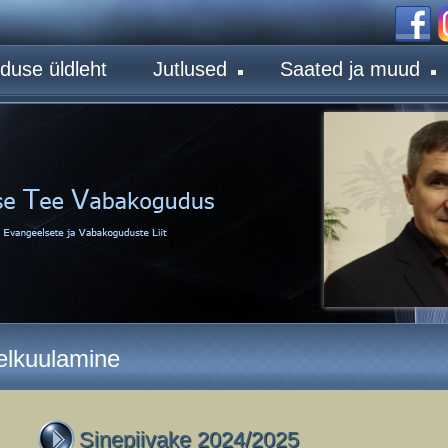
duse üldleht
Jutlused
Saated ja muud
relkuulamine
Sinepiivake 2024/2025