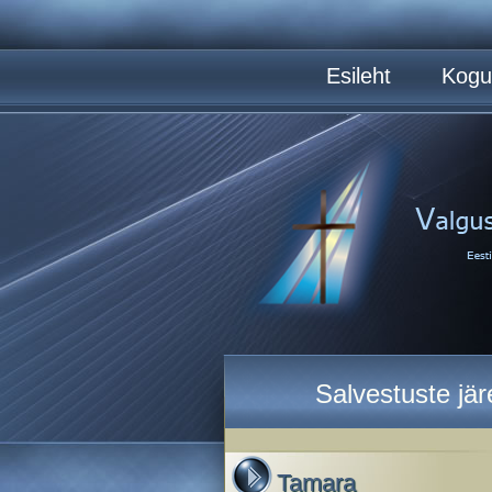
Esileht
Kogu
Salvestuste jä
Tamara