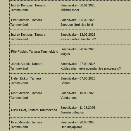
Indrek Kompus, Tamara
Sinepiivake - 30.01.2025
Tammekänd
Mõistlik meel
Piret Metsala, Tamara
Sinepiivake - 06.02.2025
Tammekänd
Jeesuse järgimise hind
Indrek Kompus, Tamara
Sinepiivake - 13.02.2025
Tammekänd
Kes on sellest huvitatud?
Sinepiivake - 20.02.2025
Pille Puidak, Tamara Tammekänd
Julgus
Janek Kuusk, Tamara
Sinepiivake - 27.02.2025
Tammekänd
Kuidas olla meele uuendamise protsessis?
Helen Eskor, Tamara
Sinepiivake - 07.03.2025
Tammekänd
Sõnad
Mart Metsala, Tamara
Sinepiivake - 10.03.2025
Tammekänd
Vundament
Sinepiivake - 11.03.2025
Riina Pikat, Tamara Tammekänd
Jumala pühadus
Piret Metsala, Tamara
Sinepiivake - 20.03.2025
Tammekänd
Hea majapidaja