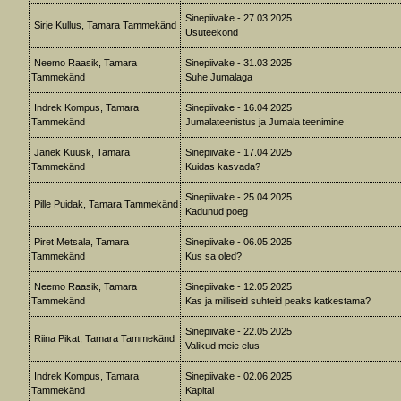
Sinepiivake - 27.03.2025
Sirje Kullus, Tamara Tammekänd
Usuteekond
Neemo Raasik, Tamara
Sinepiivake - 31.03.2025
Tammekänd
Suhe Jumalaga
Indrek Kompus, Tamara
Sinepiivake - 16.04.2025
Tammekänd
Jumalateenistus ja Jumala teenimine
Janek Kuusk, Tamara
Sinepiivake - 17.04.2025
Tammekänd
Kuidas kasvada?
Sinepiivake - 25.04.2025
Pille Puidak, Tamara Tammekänd
Kadunud poeg
Piret Metsala, Tamara
Sinepiivake - 06.05.2025
Tammekänd
Kus sa oled?
Neemo Raasik, Tamara
Sinepiivake - 12.05.2025
Tammekänd
Kas ja milliseid suhteid peaks katkestama?
Sinepiivake - 22.05.2025
Riina Pikat, Tamara Tammekänd
Valikud meie elus
Indrek Kompus, Tamara
Sinepiivake - 02.06.2025
Tammekänd
Kapital