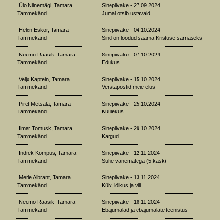
Ülo Niinemägi, Tamara
Sinepiivake - 27.09.2024
Tammekänd
Jumal otsib ustavaid
Helen Eskor, Tamara
Sinepiivake - 04.10.2024
Tammekänd
Sind on loodud saama Kristuse sarnaseks
Neemo Raasik, Tamara
Sinepiivake - 07.10.2024
Tammekänd
Edukus
Veljo Kaptein, Tamara
Sinepiivake - 15.10.2024
Tammekänd
Verstapostid meie elus
Piret Metsala, Tamara
Sinepiivake - 25.10.2024
Tammekänd
Kuulekus
Ilmar Tomusk, Tamara
Sinepiivake - 29.10.2024
Tammekänd
Kargud
Indrek Kompus, Tamara
Sinepiivake - 12.11.2024
Tammekänd
Suhe vanematega (5.käsk)
Merle Albrant, Tamara
Sinepiivake - 13.11.2024
Tammekänd
Külv, lõikus ja vili
Neemo Raasik, Tamara
Sinepiivake - 18.11.2024
Tammekänd
Ebajumalad ja ebajumalate teenistus