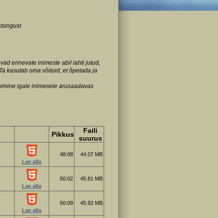
otsingust
ad erinevate inimeste abil lahti jutud,
 Ta kasutab oma võituid, et õpetada ja
enimine igale inimesele arusaadavas
Faili
Pikkus
suurus
48:08
44.07 MB
Lae alla
50:02
45.81 MB
Lae alla
50:09
45.92 MB
Lae alla