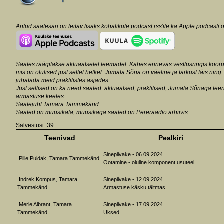
Antud saatesari on leitav lisaks kohalikule podcast rss'ile ka Apple podcasti 
Saates räägitakse aktuaalsetel teemadel. Kahes erinevas vestlusringis kooruv
mis on olulised just sellel hetkel. Jumala Sõna on väeline ja tarkust täis ning
juhatada meid praktilistes asjades.
Just sellised on ka need saated: aktuaalsed, praktilised, Jumala Sõnaga te
armastuse keeles.
Saatejuht Tamara Tammekänd.
Saated on muusikata, muusikaga saated on Pereraadio arhiivis.
Salvestusi: 39
Teenivad
Pealkiri
Sinepiivake - 06.09.2024
Pille Puidak, Tamara Tammekänd
Ootamine - oluline komponent usuteel
Indrek Kompus, Tamara
Sinepiivake - 12.09.2024
Tammekänd
Armastuse käsku täitmas
Merle Albrant, Tamara
Sinepiivake - 17.09.2024
Tammekänd
Uksed