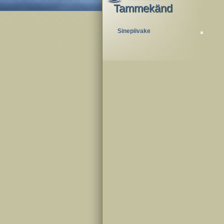
Tammekänd
Sinepiivake