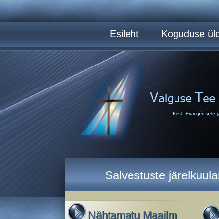
Esileht
Koguduse üld
Salvestuste järelkuul
Nähtamatu Maailm