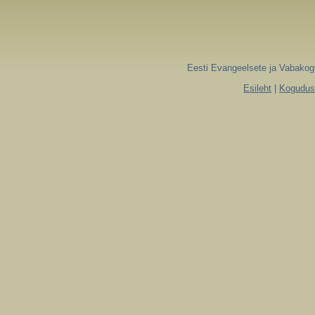
Eesti Evangeelsete ja Vabakogu
Esileht
|
Koguduse