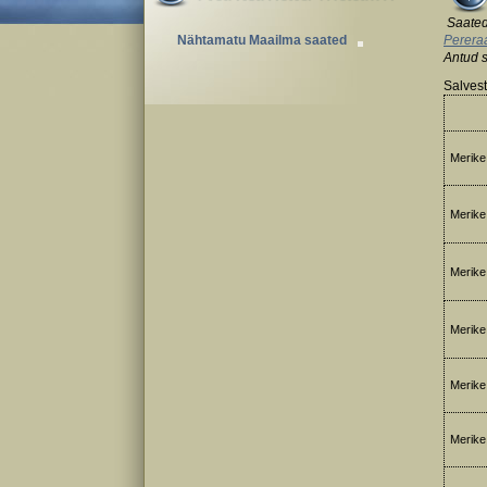
Saated
Nähtamatu Maailma saated
Perera
Antud 
Salvest
Merike 
Merike 
Merike 
Merike 
Merike 
Merike 