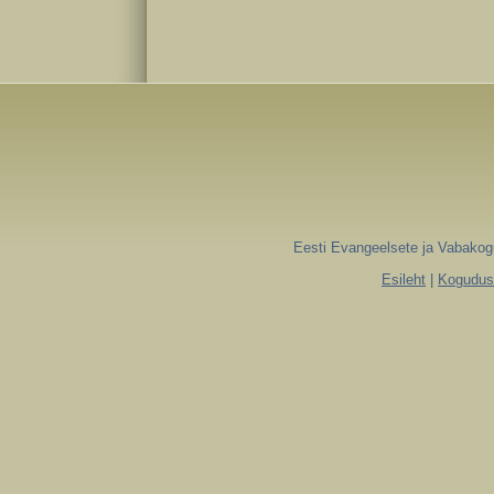
Eesti Evangeelsete ja Vabakogu
Esileht
|
Koguduse