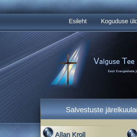
Esileht
Koguduse üld
Salvestuste järelkuul
Allan Kroll