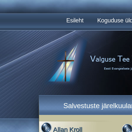
Esileht
Koguduse üld
Salvestuste järelkuul
Allan Kroll