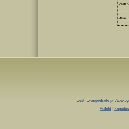
Allan Kr
Allan Kr
Eesti Evangeelsete ja Vabakogu
Esileht
|
Koguduse