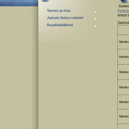
Saated
Taevas ja maa
Perera
Antud 
Jumala Vaimu radadel
Salvest
Raadiopiiblikool
Merike 
Merike 
Merike 
Merike 
Merike 
Merike 