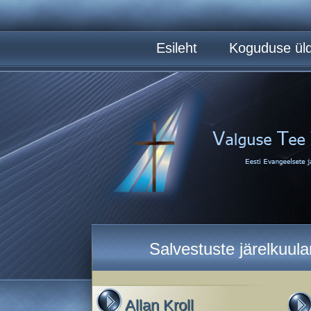
Esileht
Koguduse üld
Salvestuste järelkuul
Allan Kroll