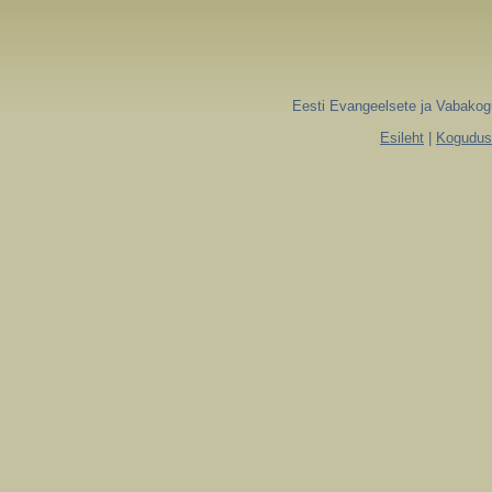
Eesti Evangeelsete ja Vabakogu
Esileht
|
Koguduse